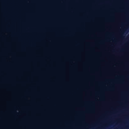
中国机械500强--泵业10强
首届