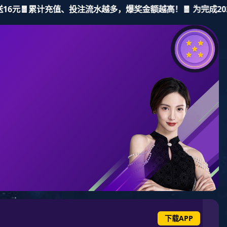
新宝gg
集团
产